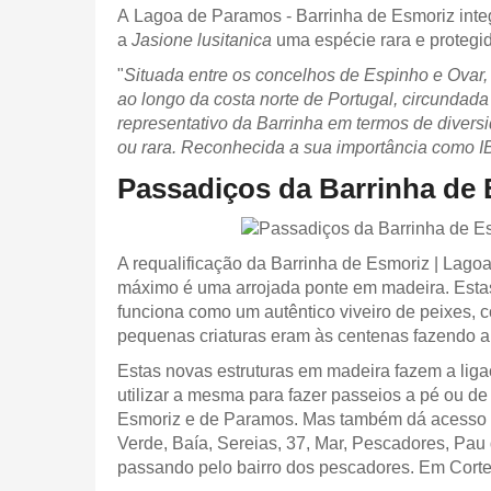
A Lagoa de Paramos - Barrinha de Esmoriz int
a
Jasione lusitanica
uma espécie rara e protegida
"
Situada entre os concelhos de Espinho e Ovar
ao longo da costa norte de Portugal, circundada
representativo da Barrinha em termos de divers
ou rara. Reconhecida a sua importância como IB
Passadiços da Barrinha de
A requalificação da Barrinha de Esmoriz | Lago
máximo é uma arrojada ponte em madeira. Estas 
funciona como um autêntico viveiro de peixes, 
pequenas criaturas eram às centenas fazendo a 
Estas novas estruturas em madeira fazem a liga
utilizar a mesma para fazer passeios a pé ou de
Esmoriz e de Paramos. Mas também dá acesso à E
Verde, Baía, Sereias, 37, Mar, Pescadores, Pa
passando pelo bairro dos pescadores. Em Corteg