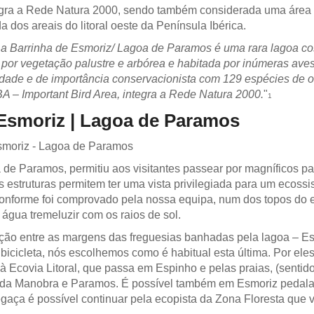
egra a Rede Natura 2000, sendo também considerada uma área 
 dos areais do litoral oeste da Península Ibérica.
, a Barrinha de Esmoriz/ Lagoa de Paramos é uma rara lagoa co
 por vegetação palustre e arbórea e habitada por inúmeras aves
idade e de importância conservacionista com 129 espécies de o
A – Important Bird Area, integra a Rede Natura 2000.
"
1
 Esmoriz | Lagoa de Paramos
a de Paramos, permitiu aos visitantes passear por magníficos p
estruturas permitem ter uma vista privilegiada para um ecossi
conforme foi comprovado pela nossa equipa, num dos topos do 
água tremeluzir com os raios de sol.
ção entre as margens das freguesias banhadas pela lagoa – Es
 bicicleta, nós escolhemos como é habitual esta última. Por el
covia Litoral, que passa em Espinho e pelas praias, (sentido 
u da Manobra e Paramos. É possível também em Esmoriz pedalar
aça é possível continuar pela ecopista da Zona Floresta que 