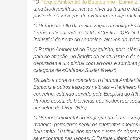
"
O
Parque Ambiental do Buçaquinho - Esmoriz
f
uma biodiversidade rica ao nível da fauna e da f
posto de observação da avifauna, espaço multi
O Parque resulta da revitalização da antiga E
Euros, cofinanciado pelo MaisCentro – QREN. Es
industrial do norte do concelho, através do mét
O Parque Ambiental do Buçaquinho, para além 
pólo de atração, no âmbito do ecoturismo e da
depuradas e um pinhal com árvores e sombras g
categoria de «Cidades Sustentáveis».
Situado a norte do concelho, o Parque Ambiental
Esmoriz e outros espaços naturais – Perímetro 
concelho, estando servido pela Ecopista do Atlâ
Parque possui de bicicletas que podem ser requi
concelho de Ovar” (BIA).
O Parque Ambiental do Buçaquinho é um espaço qu
madeira, permitindo sentir os diferentes cheiros
balsamita. Usufruir dos postos e torre de obser
se encontram nas lagoas. O Parque Infantil pro