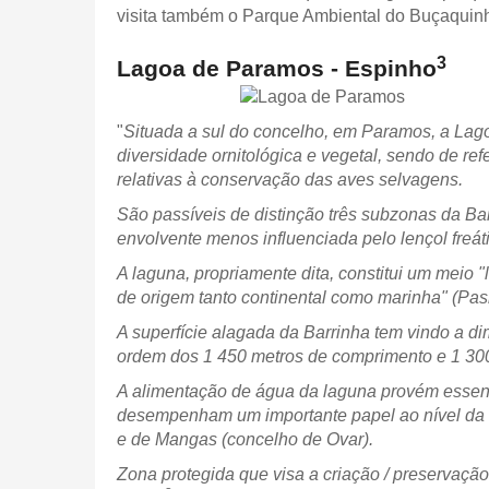
visita também o Parque Ambiental do Buçaqui
3
Lagoa de Paramos - Espinho
"
Situada a sul do concelho, em Paramos, a Lago
diversidade ornitológica e vegetal, sendo de r
relativas à conservação das aves selvagens.
São passíveis de distinção três subzonas da B
envolvente menos influenciada pelo lençol freát
A laguna, propriamente dita, constitui um meio 
de origem tanto continental como marinha" (Pask
A superfície alagada da Barrinha tem vindo a di
ordem dos 1 450 metros de comprimento e 1 300 
A alimentação de água da laguna provém essenci
desempenham um importante papel ao nível da a
e de Mangas (concelho de Ovar).
Zona protegida que visa a criação / preservação