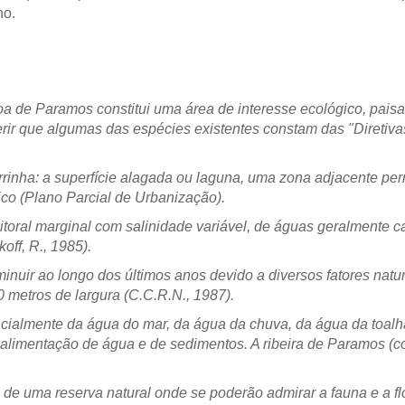
nho.
a de Paramos constitui uma área de interesse ecológico, paisa
eferir que algumas das espécies existentes constam das "Dire
arrinha: a superfície alagada ou laguna, uma zona adjacente 
ico (Plano Parcial de Urbanização).
"litoral marginal com salinidade variável, de águas geralmente 
off, R., 1985).
minuir ao longo dos últimos anos devido a diversos fatores natu
metros de largura (C.C.R.N., 1987).
almente da água do mar, da água da chuva, da água da toalha f
limentação de água e de sedimentos. A ribeira de Paramos (co
 de uma reserva natural onde se poderão admirar a fauna e a fl