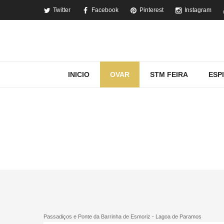
Twitter
Facebook
Pinterest
Instagram
INICIO
OVAR
STM FEIRA
ESP
MOST
Passadiços e Ponte da Barrinha de Esmoriz - Lagoa de Paramos