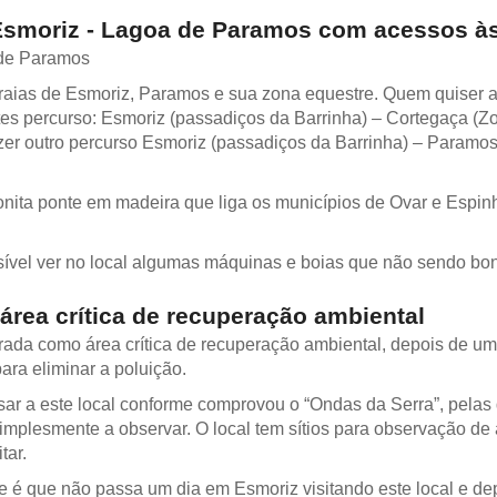
Esmoriz - Lagoa de Paramos com acessos às
raias de Esmoriz, Paramos e sua zona equestre. Quem quiser a
ntes percurso: Esmoriz (passadiços da Barrinha) – Cortegaça (Z
er outro percurso Esmoriz (passadiços da Barrinha) – Paramos 
onita ponte em madeira que liga os municípios de Ovar e Espinh
sível ver no local algumas máquinas e boias que não sendo bon
área crítica de recuperação ambiental
ada como área crítica de recuperação ambiental, depois de um
ara eliminar a poluição.
ar a este local conforme comprovou o “Ondas da Serra”, pelas
 simplesmente a observar. O local tem sítios para observação d
tar.
é que não passa um dia em Esmoriz visitando este local e dep