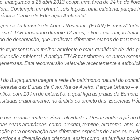
oi
inaugurado a 25 abril 2013 ocupa uma área de 24 ha de flore
lora. Contempla um pinhal, seis lagoas, uma cafetaria, parque inf
média e Centro de Educação Ambiental.
stação de Tratamento de Águas Residuais (ETAR) Esmoriz/Corte
sa ETAR funcionou durante 12 anos, e tinha por função tratar
odo de decantação, que implicava diferentes etapas de tratamen
de representar um melhor ambiente e mais qualidade de vida 
 educação ambiental. A antiga ETAR transformou-se numa exten
enerosas. Esta reconversão valeu-lhe recentemente a atribuiç
 do Buçaquinho integra a rede de património natural do concel
Florestal das Dunas de Ovar, Ria de Aveiro, Parque Urbano – e
ntico, com 10 km de extensão, a qual liga as praias de Esmoriz
sitadas gratuitamente, no âmbito do projeto das “Bicicletas Pú
e permite realizar várias atividades. Desde andar a pé ou de b
 das ervas aromáticas, como: alecrim, tomilho, alfazema, anis, c
vação para observação das diferentes espécies de aves ou ouvir
porciona a diversão das crianças, assim como, as famílias pode