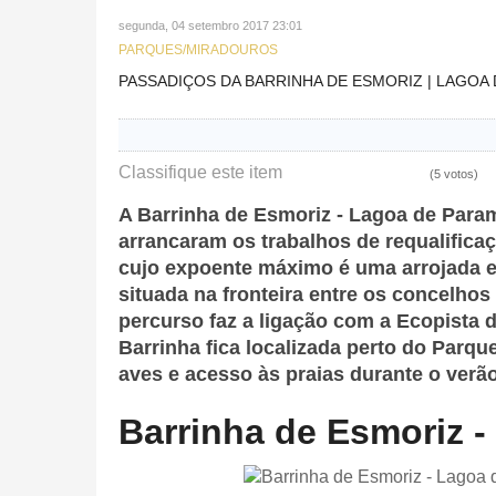
segunda, 04 setembro 2017 23:01
PARQUES/MIRADOUROS
PASSADIÇOS DA BARRINHA DE ESMORIZ | LAGOA
Classifique este item
(5 votos)
A Barrinha de Esmoriz - Lagoa de Para
arrancaram os trabalhos de requalifica
cujo expoente máximo é uma arrojada e 
situada na fronteira entre os concelhos
percurso faz a ligação com a Ecopista do
Barrinha fica localizada perto do Parq
aves e acesso às praias durante o verão
Barrinha de Esmoriz 