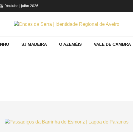
Youtube
| julho 2026
INHO
SJ MADEIRA
O AZEMÉIS
VALE DE CAMBRA
RANDO PRODUTOS POR ETIQUETA: DES
Home
Ovar
Conhecer
Mostrando produtos por etiqueta: despor