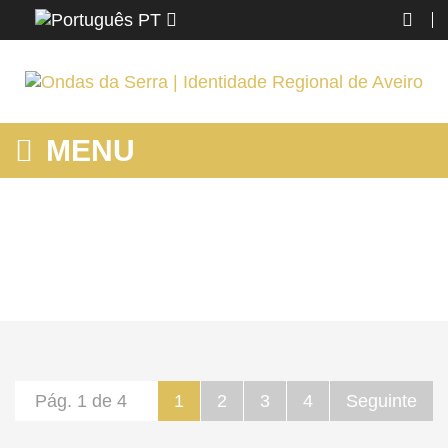
PT
MENU
MOSTRANDO PRODUTOS POR ETIQUETA: PESSOAS
Home
Região
Mostrando produtos por etiqueta: pessoas
Pág. 1 de 4
1
2
3
4
Seguinte