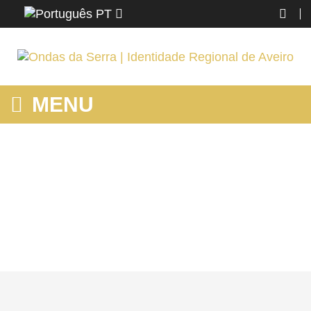
PT
MENU
MURTOSA CICLÁVEL - OLHAR OS PESCADORES E A RIA DA
MURTOSA PELA CICLORIA
Home
Região
Murtosa
Murtosa ciclável - Olhar os pescadores e a ria da Murtosa pela
cicloria