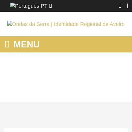
PT
MENU
MOSTRANDO PRODUTOS POR ETIQUETA: ARTE XÁVEGA
Home
Ovar
Conhecer
Mostrando produtos por etiqueta: arte xávega