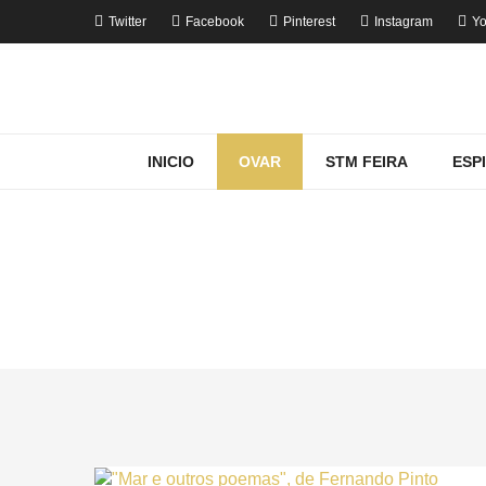
Twitter
Facebook
Pinterest
Instagram
Yo
INICIO
OVAR
STM FEIRA
ESP
HENRIQUE ARAÚ
Home
Ovar