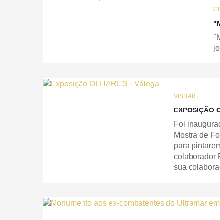
C
"
"
j
VISITAR
EXPOSIÇÃO 
Foi inaugura
Mostra de Fot
para pintare
colaborador 
sua colabora