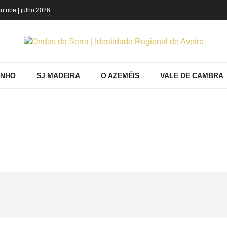
utube
| julho 2026
INHO
SJ MADEIRA
O AZEMÉIS
VALE DE CAMBRA
JO ENTREVISTA SOBRE RETOMA ABATES 
Saber
Ambiente
Henrique Araújo entrevista sobre retoma abate