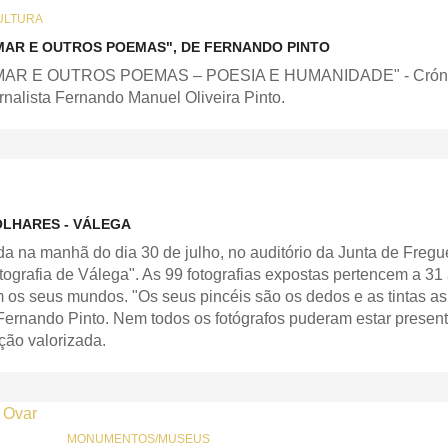
ULTURA
MAR E OUTROS POEMAS", DE FERNANDO PINTO
MAR E OUTROS POEMAS – POESIA E HUMANIDADE" - Crónica d
ornalista Fernando Manuel Oliveira Pinto.
OLHARES - VÁLEGA
da na manhã do dia 30 de julho, no auditório da Junta de Freg
ografia de Válega". As 99 fotografias expostas pertencem a 31 
m os seus mundos. "Os seus pincéis são os dedos e as tintas as
Fernando Pinto. Nem todos os fotógrafos puderam estar presen
ção valorizada.
MONUMENTOS/MUSEUS