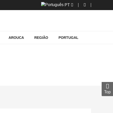
PT
AROUCA
REGIÃO
PORTUGAL
NO PINHAL OVAR
s no pinhal Ovar
Top