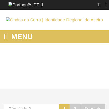
PT
MENU
MOSTRANDO PRODUTOS POR ETIQUETA: O QUE FAZER NA
MURTOSA
Home
Região
Mostrando produtos por etiqueta: o que fazer na murtosa
Pág. 1 de 2
1
2
Seguinte