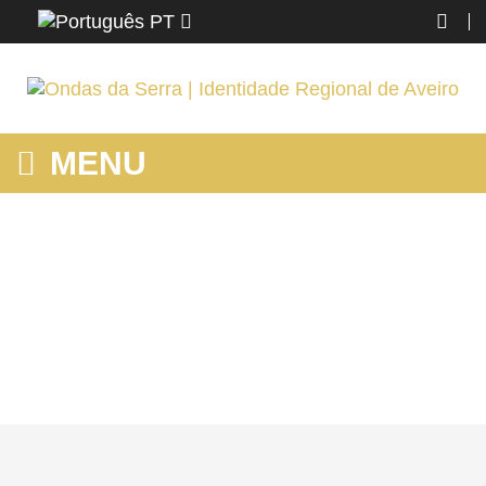
PT
MENU
MOSTRANDO PRODUTOS POR ETIQUETA: CAMINHADAS EM
SEVER DO VOUGA
Home
Região
Mostrando produtos por etiqueta: caminhadas em Sever do
Vouga