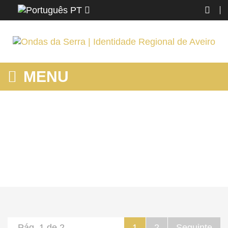
PT
MENU
MOSTRANDO PRODUTOS POR ETIQUETA: PRAIAS FLUVIAIS
PORTUGAL
Home
Região
Murtosa
Mostrando produtos por etiqueta: praias fluviais portugal
Pág. 1 de 2
1
2
Seguinte