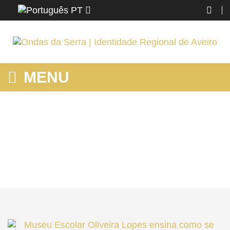
PT
MENU
MUSEU ESCOLAR OLIVEIRA LOPES ENSINA COMO SE
APRENDIA
Home
Ovar
Conhecer
Monumentos/Museus
Museu Escolar Oliveira Lopes ensina como se aprendia