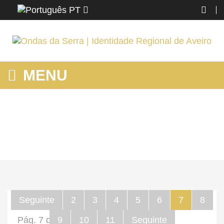
PT
MENU
HOME
Home
Seguinte
2
3
4
5
6
7
8
Pág. 7 de 57
9
10
11
Seguinte