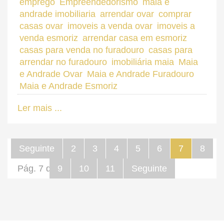
emprego
Empreendedorismo
maia e
andrade imobiliaria
arrendar ovar
comprar
casas ovar
imoveis a venda ovar
imoveis a
venda esmoriz
arrendar casa em esmoriz
casas para venda no furadouro
casas para
arrendar no furadouro
imobiliária maia
Maia
e Andrade Ovar
Maia e Andrade Furadouro
Maia e Andrade Esmoriz
Ler mais ...
Seguinte
2
3
4
5
6
7
8
Pág. 7 de 57
9
10
11
Seguinte