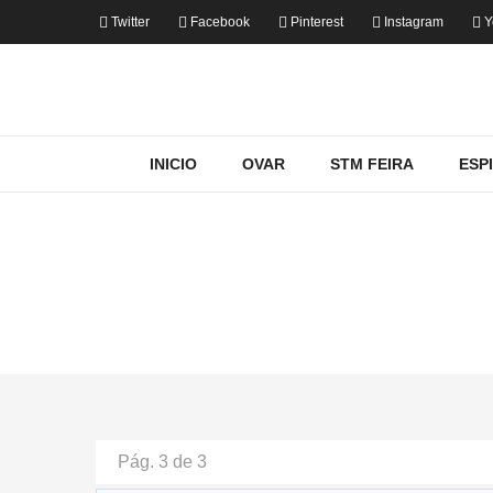
Twitter
Facebook
Pinterest
Instagram
Y
INICIO
OVAR
STM FEIRA
ESP
Pág. 3 de 3