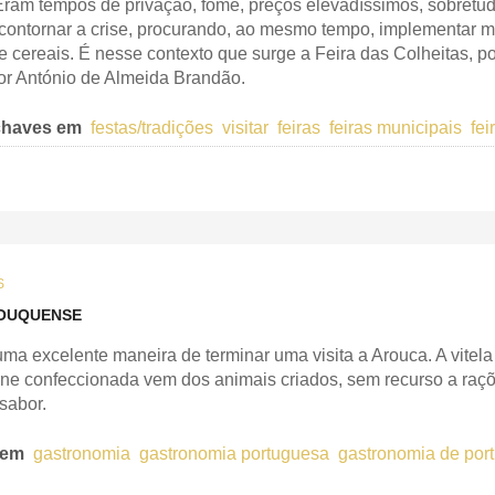
Eram tempos de privação, fome, preços elevadíssimos, sobret
contornar a crise, procurando, ao mesmo tempo, implementar m
 cereais. É nesse contexto que surge a Feira das Colheitas, po
or António de Almeida Brandão.
chaves em
festas/tradições
visitar
feiras
feiras municipais
fe
S
OUQUENSE
a excelente maneira de terminar uma visita a Arouca. A vitela e
rne confeccionada vem dos animais criados, sem recurso a raçõ
sabor.
 em
gastronomia
gastronomia portuguesa
gastronomia de por