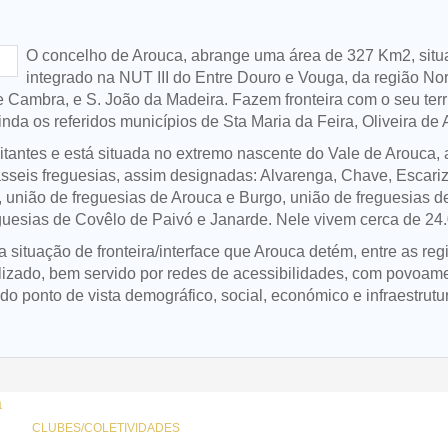
O concelho de Arouca, abrange uma área de 327 Km2, situa-
integrado na NUT III do Entre Douro e Vouga, da região No
e Cambra, e S. João da Madeira. Fazem fronteira com o seu terr
nda os referidos municípios de Sta Maria da Feira, Oliveira d
itantes e está situada no extremo nascente do Vale de Arouca, 
sseis freguesias, assim designadas: Alvarenga, Chave, Escar
, união de freguesias de Arouca e Burgo, união de freguesias d
guesias de Covêlo de Paivó e Janarde. Nele vivem cerca de 24.
situação de fronteira/interface que Arouca detém, entre as regi
trializado, bem servido por redes de acessibilidades, com povoa
do ponto de vista demográfico, social, económico e infraestrutur
CLUBES/COLETIVIDADES