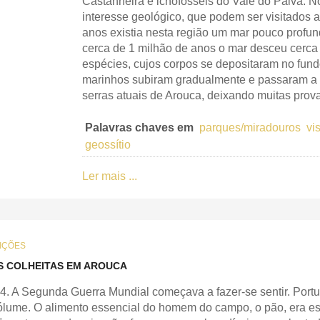
Castanheira e icnofósseis do Vale do Paiva. No
interesse geológico, que podem ser visitados at
anos existia nesta região um mar pouco profun
cerca de 1 milhão de anos o mar desceu cerca
espécies, cujos corpos se depositaram no fund
marinhos subiram gradualmente e passaram a 
serras atuais de Arouca, deixando muitas prov
Palavras chaves em
parques/miradouros
vis
geossítio
Ler mais ...
IÇÕES
AS COLHEITAS EM AROUCA
. A Segunda Guerra Mundial começava a fazer-se sentir. Portu
ólume. O alimento essencial do homem do campo, o pão, era e