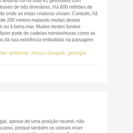
 entanto há no total 41 geossítios com
ravés de três itinerários. Há 600 milhões de
do onde as estas criaturas viviam. Contudo, há
 de 200 metros matando muitas destas
o ou à beira mar. Muitos destes fundos
fazer parte de cadeias montanhosas como as
as da sua existência embutidas na paisagem.
itar
ambiente
Arouca Geopark
geologia
gal, apesar de uma posição neutral, não
scasso, porque também os cereais eram