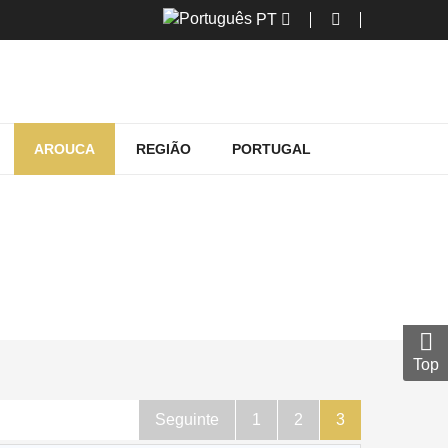
PT
AROUCA
REGIÃO
PORTUGAL
Top
Seguinte
1
2
3