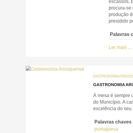
escassos. 
procura-se 
produção de
presidido p
Palavras 
Ler mais ...
GASTRONOMIA/VINHO
GASTRONOMIA AR
À mesa é sempre um
do Município. A ca
excelência do seu 
Palavras chaves
portuguesa