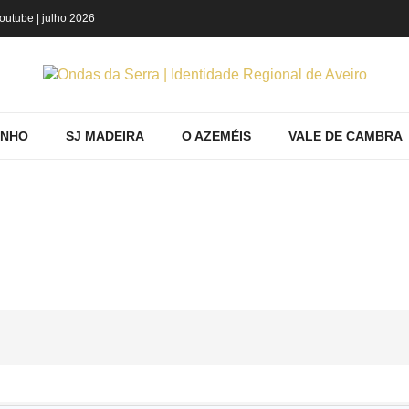
outube
| julho 2026
INHO
SJ MADEIRA
O AZEMÉIS
VALE DE CAMBRA
CONHECER
Home
AROUCA
Conhecer