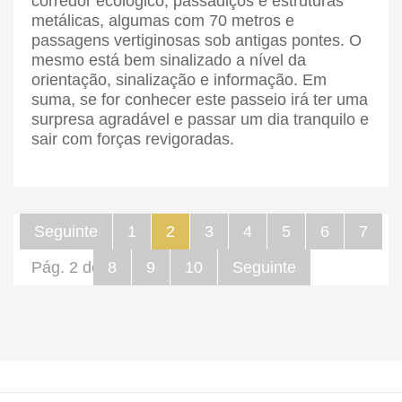
corredor ecológico, passadiços e estruturas
metálicas, algumas com 70 metros e
passagens vertiginosas sob antigas pontes. O
mesmo está bem sinalizado a nível da
orientação, sinalização e informação. Em
suma, se for conhecer este passeio irá ter uma
surpresa agradável e passar um dia tranquilo e
sair com forças revigoradas.
Seguinte
1
2
3
4
5
6
7
Pág. 2 de 66
8
9
10
Seguinte