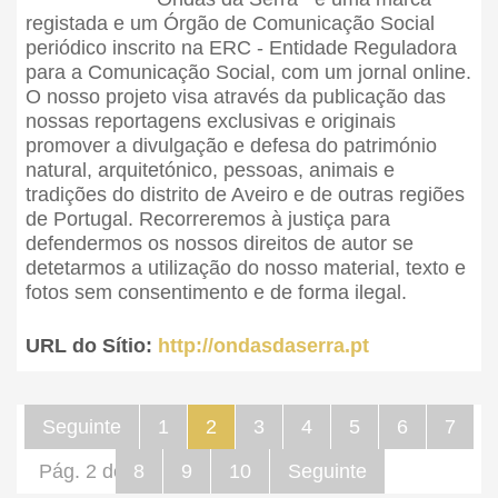
registada e um Órgão de Comunicação Social
periódico inscrito na ERC - Entidade Reguladora
para a Comunicação Social, com um jornal online.
O nosso projeto visa através da publicação das
nossas reportagens exclusivas e originais
promover a divulgação e defesa do património
natural, arquitetónico, pessoas, animais e
tradições do distrito de Aveiro e de outras regiões
de Portugal. Recorreremos à justiça para
defendermos os nossos direitos de autor se
detetarmos a utilização do nosso material, texto e
fotos sem consentimento e de forma ilegal.
URL do Sítio:
http://ondasdaserra.pt
Seguinte
1
2
3
4
5
6
7
Pág. 2 de 66
8
9
10
Seguinte