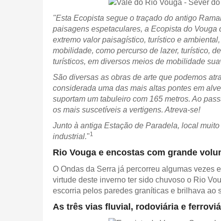
"Esta Ecopista segue o traçado do antigo Rama
paisagens espetaculares, a Ecopista do Vouga de
extremo valor paisagístico, turístico e ambienta
mobilidade, como percurso de lazer, turístico, d
turísticos, em diversos meios de mobilidade sua
São diversas as obras de arte que podemos atr
considerada uma das mais altas pontes em alvena
suportam um tabuleiro com 165 metros. Ao passa
os mais suscetíveis a vertigens. Atreva-se!
Junto à antiga Estação de Paradela, local muit
1
industrial.
"
Rio Vouga e encostas com grande volu
O Ondas da Serra já percorreu algumas vezes 
virtude deste inverno ter sido chuvoso o Rio Vo
escorria pelos paredes graníticas e brilhava ao s
As três vias fluvial, rodoviária e ferroviá