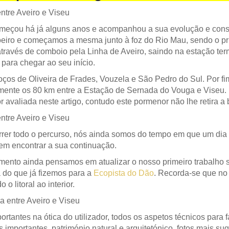
eçou há já alguns anos e acompanhou a sua evolução e conse
eiro e começamos a mesma junto à foz do Rio Mau, sendo o pri
avés de comboio pela Linha de Aveiro, saindo na estação ter
 para chegar ao seu início.
ços de Oliveira de Frades, Vouzela e São Pedro do Sul. Por f
talmente os 80 km entre a Estação de Sernada do Vouga e Viseu
valiada neste artigo, contudo este pormenor não lhe retira a b
correr todo o percurso, nós ainda somos do tempo em que um di
em encontrar a sua continuação.
mento ainda pensamos em atualizar o nosso primeiro trabalho 
 do que já fizemos para a
Ecopista do Dão
. Recorda-se que no
litoral ao interior.
rtantes na ótica do utilizador, todos os aspetos técnicos para 
portantes, património natural e arquitetónico, fotos mais sug