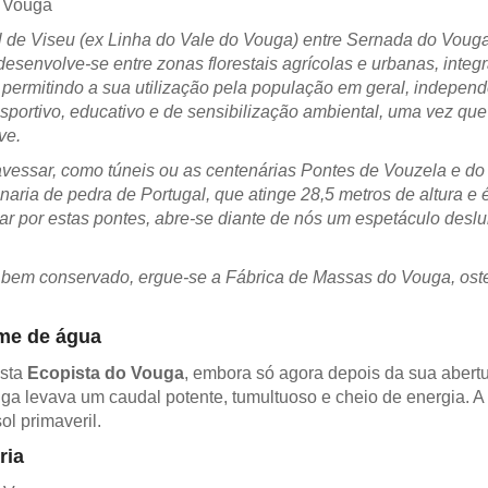
l de Viseu (ex Linha do Vale do Vouga) entre Sernada do Voug
senvolve-se entre zonas florestais agrícolas e urbanas, integr
l, permitindo a sua utilização pela população em geral, independ
esportivo, educativo e de sensibilização ambiental, uma vez que
ve.
avessar, como túneis ou as centenárias Pontes de Vouzela e d
ria de pedra de Portugal, que atinge 28,5 metros de altura e 
r por estas pontes, abre-se diante de nós um espetáculo deslu
o bem conservado, ergue-se a Fábrica de Massas do Vouga, ost
me de água
esta
Ecopista do Vouga
, embora só agora depois da sua abert
uga levava um caudal potente, tumultuoso e cheio de energia. A
ol primaveril.
ria