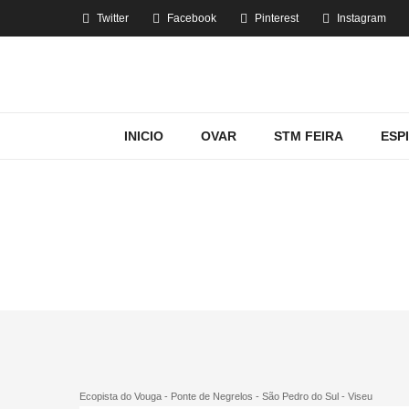
Twitter
Facebook
Pinterest
Instagram
INICIO
OVAR
STM FEIRA
ESP
ECOPISTA DO
Home
Ecopista do Vouga - Ponte de Negrelos - São Pedro do Sul - Viseu