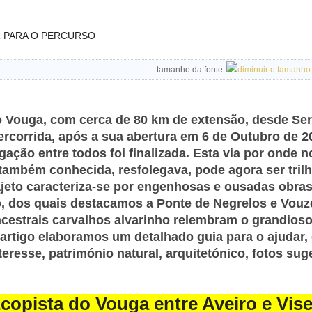
R PARA O PERCURSO
tamanho da fonte
o Vouga, com cerca de 80 km de extensão, desde Sern
percorrida, após a sua abertura em 6 de Outubro de 
igação entre todos foi finalizada. Esta via por onde
 também conhecida, resfolegava, pode agora ser tri
jeto caracteriza-se por engenhosas e ousadas obras 
, dos quais destacamos a Ponte de Negrelos e Vouze
ncestrais carvalhos alvarinho relembram o grandios
e artigo elaboramos um detalhado guia para o ajuda
eresse, património natural, arquitetónico, fotos sug
copista do Vouga entre Aveiro e Vis