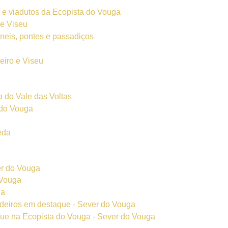
s e viadutos da Ecopista do Vouga
 e Viseu
neis, pontes e passadiços
eiro e Viseu
 do Vale das Voltas
 do Vouga
eda
er do Vouga
 Vouga
ga
adeiros em destaque - Sever do Vouga
aque na Ecopista do Vouga - Sever do Vouga