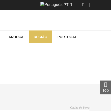
PT
AROUCA
REGIÃO
PORTUGAL
A O PERCURSO
 percurso
Top
Ondas da Serra