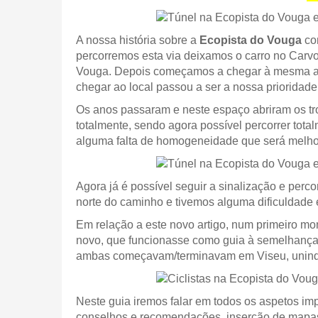
A nossa história sobre a
Ecopista do Vouga
com
percorremos esta via deixamos o carro no Carvo
Vouga. Depois começamos a chegar à mesma atr
chegar ao local passou a ser a nossa prioridade
Os anos passaram e neste espaço abriram os tro
totalmente, sendo agora possível percorrer to
alguma falta de homogeneidade que será melhor a
Agora já é possível seguir a sinalização e per
norte do caminho e tivemos alguma dificuldade 
Em relação a este novo artigo, num primeiro mo
novo, que funcionasse como guia à semelhança
ambas começavam/terminavam em Viseu, unindo o 
Neste guia iremos falar em todos os aspetos impo
conselhos e recomendações, inserção de mapas im