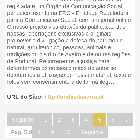
registada e um Órgão de Comunicação Social
periódico inscrito na ERC - Entidade Reguladora
para a Comunicação Social, com um jornal online.
O nosso projeto visa através da publicação das
nossas reportagens exclusivas e originais
promover a divulgação e defesa do património
natural, arquitetónico, pessoas, animais e
tradições do distrito de Aveiro e de outras regiões
de Portugal. Recorreremos à justiça para
defendermos os nossos direitos de autor se
detetarmos a utilização do nosso material, texto e
fotos sem consentimento e de forma ilegal.
URL do Sítio:
http://ondasdaserra.pt
Seguinte
1
2
3
4
5
6
7
Pág. 5 de 66
8
9
10
Seguinte