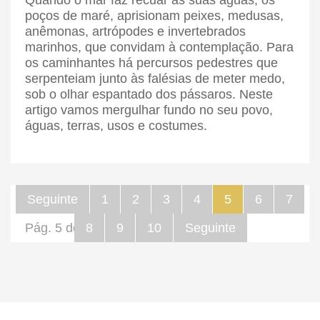
Quando o mar faz recuar as suas águas, os
poços de maré, aprisionam peixes, medusas,
anêmonas, artrópodes e invertebrados
marinhos, que convidam à contemplação. Para
os caminhantes há percursos pedestres que
serpenteiam junto às falésias de meter medo,
sob o olhar espantado dos pássaros. Neste
artigo vamos mergulhar fundo no seu povo,
águas, terras, usos e costumes.
Seguinte
1
2
3
4
5
6
7
Pág. 5 de 66
8
9
10
Seguinte