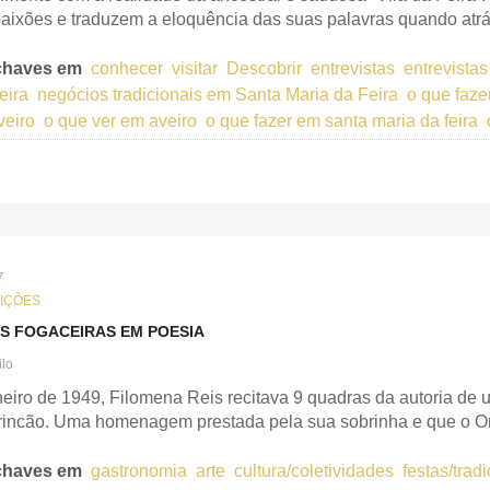
paixões e traduzem a eloquência das suas palavras quando atrás
chaves em
conhecer
visitar
Descobrir
entrevistas
entrevista
eira
negócios tradicionais em Santa Maria da Feira
o que faze
veiro
o que ver em aveiro
o que fazer em santa maria da feira
7
DIÇÕES
AS FOGACEIRAS EM POESIA
ilo
eiro de 1949, Filomena Reis recitava 9 quadras da autoria de u
incão. Uma homenagem prestada pela sua sobrinha e que o On
chaves em
gastronomia
arte
cultura/coletividades
festas/trad