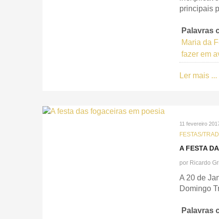
principais 
Palavras 
Maria da F
fazer em a
Ler mais ...
11 fevereiro 201
FESTAS/TRA
A FESTA D
por
Ricardo Gr
A 20 de Jan
Domingo Tr
Palavras 