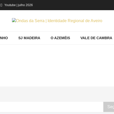
Youtube
| julho 2026
INHO
SJ MADEIRA
O AZEMÉIS
VALE DE CAMBRA
CONHECER
Home
STM Feira
Conhecer
Seg