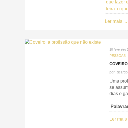
que fazer 
feira
o que
Ler mais ...
10 fevereiro 
PESSOAS
COVEIRO
por
Ricardo
Uma prof
se assum
dias e g
Palavra
Ler mais .