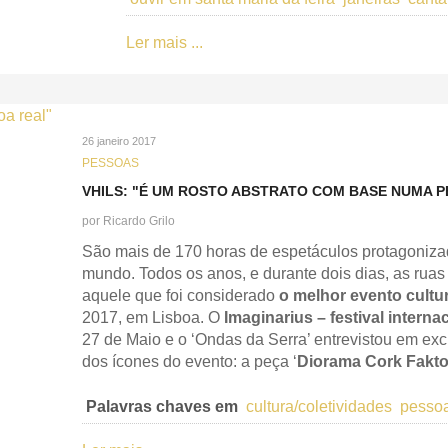
Ler mais ...
26 janeiro 2017
PESSOAS
VHILS: "É UM ROSTO ABSTRATO COM BASE NUMA P
por
Ricardo Grilo
São mais de 170 horas de espetáculos protagonizad
mundo. Todos os anos, e durante dois dias, as rua
aquele que foi considerado
o melhor evento cultur
2017, em Lisboa. O
Imaginarius – festival interna
27 de Maio e o ‘Ondas da Serra’ entrevistou em exclu
dos ícones do evento: a peça ‘
Diorama Cork Fakto
Palavras chaves em
cultura/coletividades
pesso