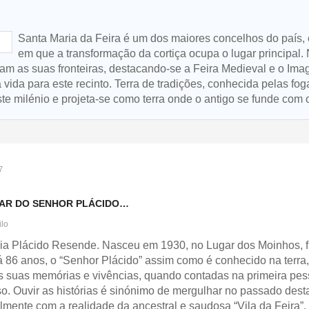
Santa Maria da Feira é um dos maiores concelhos do país, 
em que a transformação da cortiça ocupa o lugar principal.
assam as suas fronteiras, destacando-se a Feira Medieval e o Im
da para este recinto. Terra de tradições, conhecida pelas fog
e milénio e projeta-se como terra onde o antigo se funde com 
7
AR DO SENHOR PLÁCIDO…
ilo
ia Plácido Resende. Nasceu em 1930, no Lugar dos Moinhos, fr
 86 anos, o “Senhor Plácido” assim como é conhecido na terra,
s suas memórias e vivências, quando contadas na primeira pess
o. Ouvir as histórias é sinónimo de mergulhar no passado dest
lmente com a realidade da ancestral e saudosa “Vila da Feira”.