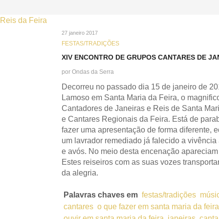
27 janeiro 2017
FESTAS/TRADIÇÕES
XIV ENCONTRO DE GRUPOS CANTARES DE JAN
por
Ondas da Serra
Decorreu no passado dia 15 de janeiro de 20
Lamoso em Santa Maria da Feira, o magnific
Cantadores de Janeiras e Reis de Santa Mar
e Cantares Regionais da Feira. Está de par
fazer uma apresentação de forma diferente, e
um lavrador remediado já falecido a vivência
e avós. No meio desta encenação apareciam 
Estes reiseiros com as suas vozes transport
da alegria.
Palavras chaves em
festas/tradições
músi
cantares
o que fazer em santa maria da feira
ouvir em santa maria da feira
janeiras
canta