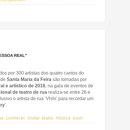
ESSOA REAL"
os por 300 artistas dos quatro cantos do
s de
Santa Maria da Feira
são tomadas por
al e artístico de 2016
, na gala de eventos de
cional de teatro de rua
realiza-se entre 26 e
sivo o artista de rua ‘Vhils’ para recordar um
ry
’.
as
conhecer
visitar
teatro
música
ouvir