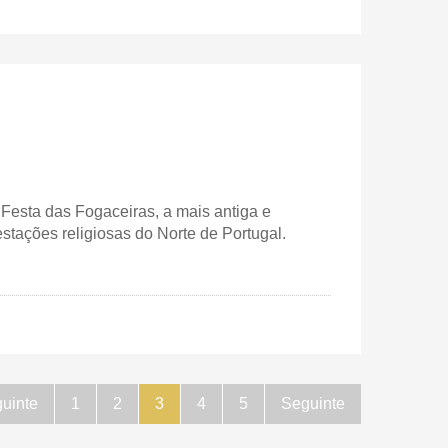
 Festa das Fogaceiras, a mais antiga e
estações religiosas do Norte de Portugal.
uinte
1
2
3
4
5
Seguinte