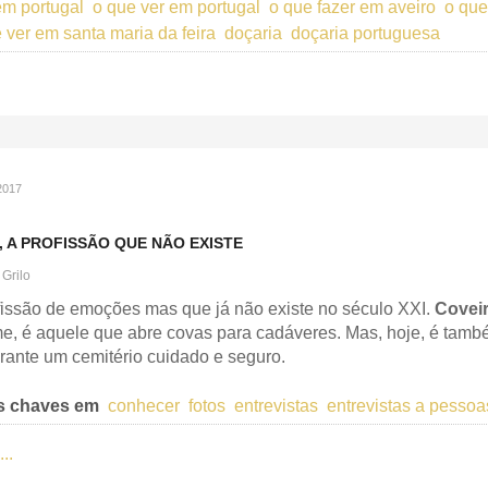
em portugal
o que ver em portugal
o que fazer em aveiro
o que
 ver em santa maria da feira
doçaria
doçaria portuguesa
2017
, A PROFISSÃO QUE NÃO EXISTE
 Grilo
issão de emoções mas que já não existe no século XXI.
Covei
e, é aquele que abre covas para cadáveres. Mas, hoje, é tamb
arante um cemitério cuidado e seguro.
s chaves em
conhecer
fotos
entrevistas
entrevistas a pessoa
..