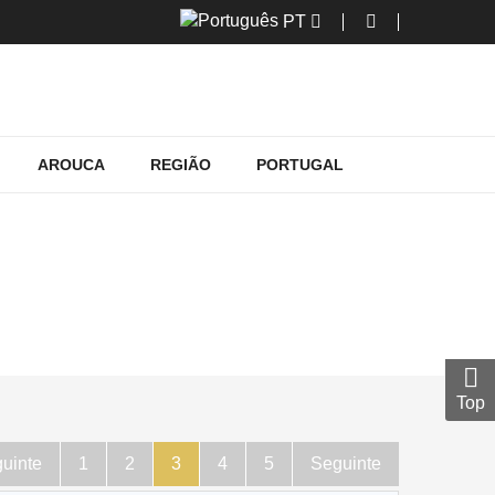
PT
AROUCA
REGIÃO
PORTUGAL
Top
uinte
1
2
3
4
5
Seguinte