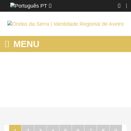
PT
MENU
MOSTRANDO PRODUTOS POR ETIQUETA: PATRIMÓNIO
NATURAL
Home
O AZEMÉIS
Saber
Mostrando produtos por etiqueta: património natural
1
2
3
4
5
6
7
8
9