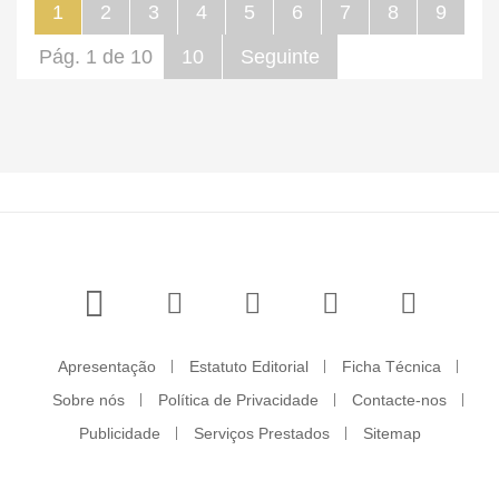
1
2
3
4
5
6
7
8
9
Pág. 1 de 10
10
Seguinte
Apresentação
Estatuto Editorial
Ficha Técnica
Sobre nós
Política de Privacidade
Contacte-nos
Publicidade
Serviços Prestados
Sitemap