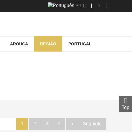
PT
AROUCA
REGIÃO
PORTUGAL
UREZA
tureza
Top
1
2
3
4
5
Seguinte