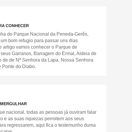
ARA CONHECER
zinha do Parque Nacional da Peneda-Gerês,
é um bom refugio para passar uns dias
te artigo vamos conhecer o Parque de
 seus Garranos, Barragem do Ermal, Aldeia de
rio de de Nª Senhora da Lapa, Nossa Senhora
 e Ponte do Diabo.
A MERGULHAR
ue nacional, todas as pessoas já ouviram falar
rio e as suas riquezas permitem aos seus
ra regressarem, aqui fica o testemunho duma
scatas.