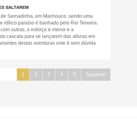
ES SALTAREM
ia de Sernadinha, em Manhouce, sendo uma
e idílico paraíso é banhado pelo Rio Teixeira.
com outras, o esforço é menor e a
ta cascata para se lançarem das alturas em
 amantes destas aventuras este é sem dúvida
1
2
3
4
5
Seguinte