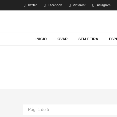
Twitter
Facebook
Pinterest
Instagram
INICIO
OVAR
STM FEIRA
ESP
MOST
Hom
Pág. 1 de 5