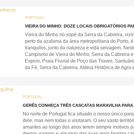
PORTUGAL
VIEIRA DO MINHO: DOZE LOCAIS OBRIGATÓRIOS P
Vieira do Minho no sopé da Serra da Cabreira, vi
perto da azafama da área metropolitana do Porto, 
tranquilos, junto da natureza e vida selvagem. Nes
Campismo de Vieira do Minho, Serra da Cabreira e
Espino, Praia Fluvial de Poço das Traves, Santuá
da Fé, Serra da Cabreira, Aldeia Histórica de Agra
PORTUGAL
GERÊS CONHEÇA TRÊS CASCATAS MARAVILHA PAR
No norte de Portugal fica situado o nosso único parq
dele, mas nem todas o visitaram. O seu vasto territó
amantes ao longo dos anos terem sempre motivos pa
destas viagens e algumas das suas mais bonitas ca