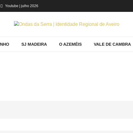
Youtube
| julho 2026
INHO
SJ MADEIRA
O AZEMÉIS
VALE DE CAMBRA
RANDO PRODUTOS POR ETIQUETA: NAT
e
Região
Castelo de Paiva
Mostrando produtos por etiqueta: na