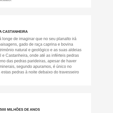
DA CASTANHEIRA
 longe de imaginar que no seu planalto irá
 paisagens, gado de raça caprina e bovina
trimónio natural e geológico e as suas aldeias
 e Castanheira, onde até as inférteis pedras
eno das pedras parideiras, apesar de haver
s minerais, segundo apuramos, é único no
stas pedras à noite debaixo do travesseiro
500 MILHÕES DE ANOS