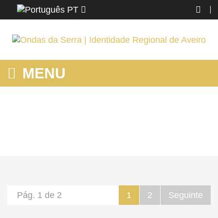
PT
MENU
MOSTRANDO PRODUTOS POR ETIQUETA: CASCATAS
Home
Região
Mostrando produtos por etiqueta: cascatas
Pág. 1 de 2
1
2
Seguinte