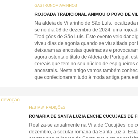
GASTRONOMIA/VINHOS
ROJOADA TRADICIONAL ANIMOU O POVO DE VIL
Na aldeia de Vilarinho de São Luís, localizada
se no dia 08 de dezembro de 2024, uma rojoada
Tradições de São Luís. Este evento veio dar a
viveu dias de agonia quando se viu sitiada por
deixaram as encostas queimadas e provocaram mu
agora ostenta o título de Aldeia de Portugal, es
cereais que tem no seu núcleo de espigueiros 
ancestrais. Neste artigo vamos também conhece
que confecionaram tudo à moda antiga para este
FESTAS/TRADIÇÕES
ROMARIA DE SANTA LUZIA ENCHE CUCUJÃES DE 
Realiza-se anualmente na Vila de Cucujães, do c
dezembro, a secular romaria da Santa Luzia. Esta c