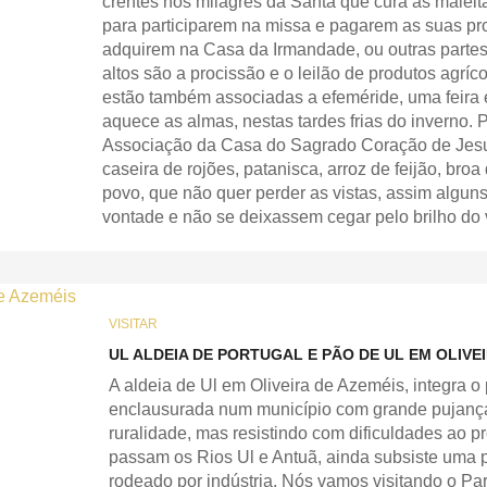
crentes nos milagres da Santa que cura as maleita
para participarem na missa e pagarem as suas p
adquirem na Casa da Irmandade, ou outras partes
altos são a procissão e o leilão de produtos agrí
estão também associadas a efeméride, uma feira e
aquece as almas, nestas tardes frias do inverno. 
Associação da Casa do Sagrado Coração de Jesu
caseira de rojões, patanisca, arroz de feijão, bro
povo, que não quer perder as vistas, assim algu
vontade e não se deixassem cegar pelo brilho do v
VISITAR
UL ALDEIA DE PORTUGAL E PÃO DE UL EM OLIVE
A aldeia de Ul em Oliveira de Azeméis, integra o 
enclausurada num município com grande pujança 
ruralidade, mas resistindo com dificuldades ao 
passam os Rios Ul e Antuã, ainda subsiste uma 
rodeado por indústria. Nós vamos visitando o Pa