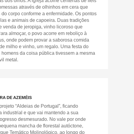
s dos olhos. A igreja acolhe centenas de fiéis
romessas através de olhinhos em cera que
 do corpo conforme a enfermidade. Os pontos
colas e animais de capoeira. Duas tradições
 venda de jeropiga, vinho licoroso que
Para almoçar, o povo acorre em reboliço à
s, onde podem provar a saborosa comida
a de milho e vinho, um regalo. Uma festa do
ns homens da coisa pública tivessem a mesma
il metal.
IRA DE AZEMÉIS
projeto “Aldeias de Portugal”, ficando
industrial e que vai mantendo a sua
progresso desmesurado. No vale por onde
pequena mancha de florestal autóctone,
rque Temático Molinológico, ao longo do